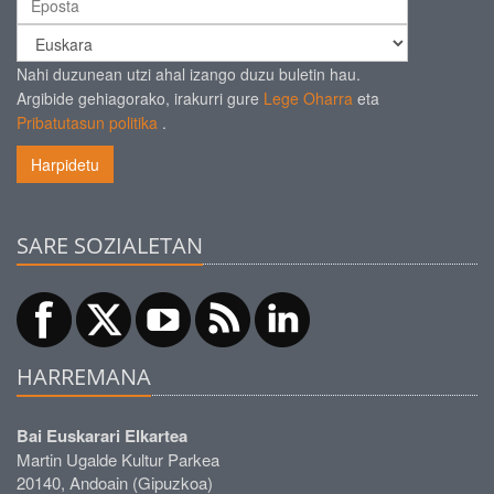
Nahi duzunean utzi ahal izango duzu buletin hau.
Argibide gehiagorako, irakurri gure
Lege Oharra
eta
Pribatutasun politika
.
Harpidetu
SARE SOZIALETAN
HARREMANA
Bai Euskarari Elkartea
Martin Ugalde Kultur Parkea
20140, Andoain (Gipuzkoa)