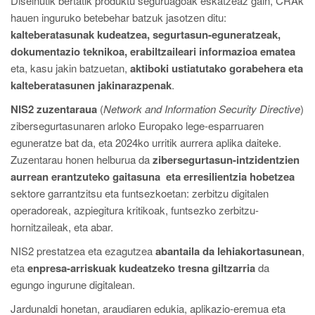
Diseinutik bertatik produktu seguruagoak eskatzeaz gain, CRAk
hauen inguruko betebehar batzuk jasotzen ditu:
kalteberatasunak kudeatzea, segurtasun-eguneratzeak,
dokumentazio teknikoa, erabiltzaileari informazioa ematea
eta, kasu jakin batzuetan,
aktiboki ustiatutako gorabehera eta
kalteberatasunen jakinarazpenak
.
NIS2 zuzentaraua
(
Network and Information Security Directive
)
zibersegurtasunaren arloko Europako lege-esparruaren
eguneratze bat da, eta 2024ko urritik aurrera aplika daiteke.
Zuzentarau honen helburua da
zibersegurtasun-intzidentzien
aurrean erantzuteko gaitasuna eta erresilientzia hobetzea
sektore garrantzitsu eta funtsezkoetan: zerbitzu digitalen
operadoreak, azpiegitura kritikoak, funtsezko zerbitzu-
hornitzaileak, eta abar.
NIS2 prestatzea eta ezagutzea
abantaila da lehiakortasunean
,
eta
enpresa-arriskuak kudeatzeko tresna giltzarria
da
egungo ingurune digitalean.
Jardunaldi honetan, araudiaren edukia, aplikazio-eremua eta