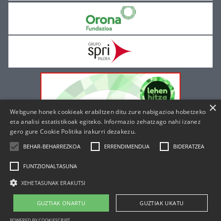
×
Webgune honek cookieak erabiltzen ditu zure nabigazioa hobetzeko
eta analisi estatistikoak egiteko. Informazio zehatzago nahi izanez
gero gure
Cookie Politika irakurri dezakezu.
BEHAR-BEHARREZKOA
ERRENDIMENDUA
BIDERATZEA
FUNTZIONALTASUNA
XEHETASUNAK ERAKUTSI
|
|
Cookie politika
Lege oharra
Pribatutasun politika
GUZTIAK ONARTU
GUZTIAK UKATU
POWERED BY COOKIESCRIPT