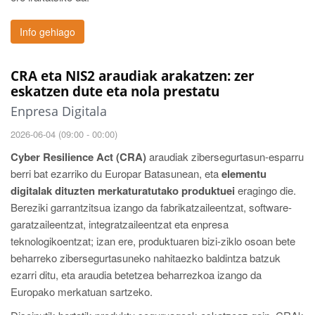
Info gehiago
CRA eta NIS2 araudiak arakatzen: zer
eskatzen dute eta nola prestatu
Enpresa Digitala
2026-06-04 (09:00 - 00:00)
Cyber Resilience Act (CRA)
araudiak zibersegurtasun-esparru
berri bat ezarriko du Europar Batasunean, eta
elementu
digitalak dituzten merkaturatutako produktuei
eragingo die.
Bereziki garrantzitsua izango da fabrikatzaileentzat, software-
garatzaileentzat, integratzaileentzat eta enpresa
teknologikoentzat; izan ere, produktuaren bizi-ziklo osoan bete
beharreko zibersegurtasuneko nahitaezko baldintza batzuk
ezarri ditu, eta araudia betetzea beharrezkoa izango da
Europako merkatuan sartzeko.