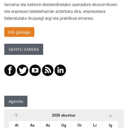
tamaina eta sektore desberdinetako operadore ekonomikoen
eta enpresen betebeharrak aztertuko dira, enpresetara
bideratutako ikuspegi argi eta praktikoa emanez.
Info gehiago
GEHITU SARERA
Agenda
2026 abuztua
Al
As
Az
Og
Or
Lr
Ig