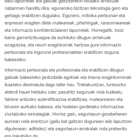
datu-lapurretak eta gailuak galtzearekin lotutako arriskuak
nabarmen handitu dira, eguneroko bizitzan teknologia gero eta
gehiago erabiltzen dugulako. Egunero, milioika pertsonari eta
enpresari eragiten diete
malwareak
,
phishingak
,
ransomwareak
eta informazio konfidentzialaren lapurretak. Horregatik, inoiz
baino garrantzitsuagoa da aurkituko ditugun arriskuak
ezagutzea, eta neurri eraginkorrak hartzea gure informazio
pertsonala eta ingurune profesionaletan erabiltzen duguna
babesteko.
Informazio pertsonala eta profesionala eta erabiltzen ditugun
gailuak babesteko jardunbide egokiak eta tresna eraginkorrenak
ikasteko diseinatuta dago tailer hau. Trebakuntzan, funtsezko
alderdi hauei helduko zaie: pasahitz seguruak nola kudeatu,
faktore anitzeko autentifikazioa erabiltzea, malwarearen eta
birusen aurkako babesa, eta hodeian gordetako informazioa
ziurtatzeko estrategiak. Horrez gain, segurtasun-gorabeheren
aurrean nola erantzun (gailu bat galtzen dugunean edo lapurtzen
digutenean, adibidez) eta segurtasun-arrakalak nola prebenitu
ere irakatsiko da.