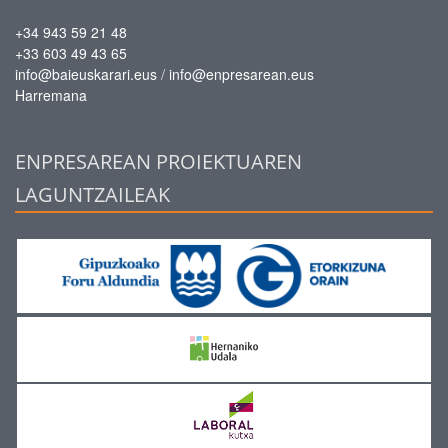
+34 943 59 21 48
+33 603 49 43 65
/
info@baieuskarari.eus
info@enpresarean.eus
Harremana
ENPRESAREAN PROIEKTUAREN
LAGUNTZAILEAK