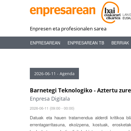
Enpresen eta profesionalen sarea
ENPRESAREAN
ENPRESAREAN TB
BERRIAK
2026-06-11 - Agenda
Barnetegi Teknologiko - Aztertu zur
Enpresa Digitala
2026-06-11 (09:00 - 00:00)
Datuak eta hauen tratamendua alderdi kritikoa bi
errentagarritasuna, ekoizpena, kostuak, erosketak