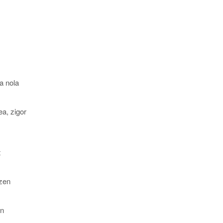
a nola
ea, zigor
t
tzen
en