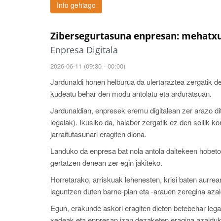
Info gehiago
Zibersegurtasuna enpresan: mehatx
Enpresa Digitala
2026-06-11 (09:30 - 00:00)
Jardunaldi honen helburua da ulertaraztea zergatik 
kudeatu behar den modu antolatu eta arduratsuan.
Jardunaldian, enpresek eremu digitalean zer arazo dit
legalak). Ikusiko da, halaber zergatik ez den soilik ko
jarraitutasunari eragiten diona.
Landuko da enpresa bat nola antola daitekeen hobeto
gertatzen denean zer egin jakiteko.
Horretarako, arriskuak lehenesten, krisi baten aurrea
laguntzen duten barne-plan eta -arauen zeregina aza
Egun, erakunde askori eragiten dieten betebehar lega
xedeak eta enpresan izan dezaketen eragina azalduko