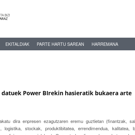
EKITALDIAK
PARTE HARTU SAREAN
HARREMANA
e datuek Power BIrekin hasieratik bukaera arte
lakatu dira enpresen ezagutzaren eremu guztietan (finantzak, sa
, logistika, stockak, produktibitatea, errendimendua, kalitatea, 