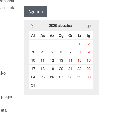
den datu
lisi eta
Agenda
2026 abuztua
Al
As
Az
Og
Or
Lr
Ig
1
2
3
4
5
6
7
8
9
10
11
12
13
14
15
16
17
18
19
20
21
22
23
uko
24
25
26
27
28
29
30
31
.
 plugin
 eta