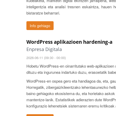
kudeaketa, marketin digital ekintzen jarraipena, w
inteligentzia eta analisi tresnen eskaintza, hauen
bistaratze beharrari.
Info gehiago
WordPress aplikazioen hardening-a
Enpresa Digitala
2026-06-11 (09:30 - 00:00)
Hobetu WordPress-en oinarritutako web-aplikazioen s
dituzu eta ingurunea indartuko duzu, erasoetatik bab
WordPress-en ospea gero eta handiagoa da, eta, gau
Horregatik, zibergaizkileentzako lehentasunezko helbu
baino gehiagoko ekosistema du, eta horietako askok s
mantentze-lanik. Estatistikek adierazten dute WordPr
konfigurazio lehenetsiek sistemaren eremu kritikoak a