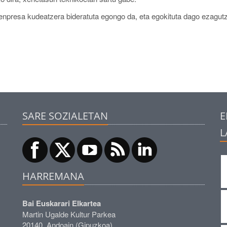
 enpresa kudeatzera bideratuta egongo da, eta egokituta dago ezagut
SARE SOZIALETAN
E
L
HARREMANA
Bai Euskarari Elkartea
Martin Ugalde Kultur Parkea
20140, Andoain (Gipuzkoa)