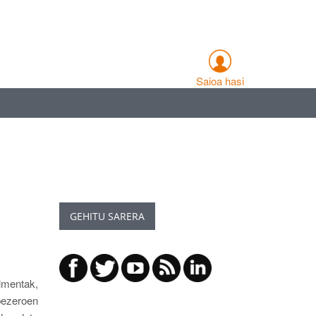
Saioa hasi
GEHITU SARERA
lmentak,
bezeroen