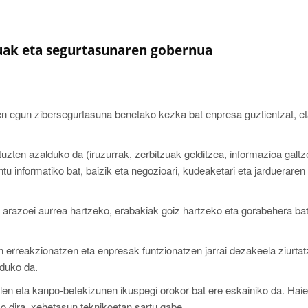
uak eta segurtasunaren gobernua
den egun zibersegurtasuna benetako kezka bat enpresa guztientzat, et
uzten azalduko da (iruzurrak, zerbitzuak gelditzea, informazioa galtz
ntu informatiko bat, baizik eta negozioari, kudeaketari eta jardueraren
 arazoei aurrea hartzeko, erabakiak goiz hartzeko eta gorabehera ba
n erreakzionatzen eta enpresak funtzionatzen jarrai dezakeela ziurta
lduko da.
len eta kanpo-betekizunen ikuspegi orokor bat ere eskainiko da. Hai
 dira, xehetasun teknikoetan sartu gabe.