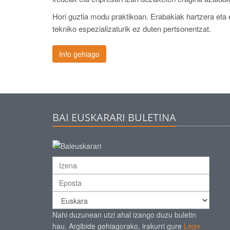
Hori guztia modu praktikoan. Erabakiak hartzera eta
tekniko espezializaturik ez duten pertsonentzat.
Info gehiago
BAI EUSKARARI BULETINA
Nahi duzunean utzi ahal izango duzu buletin
hau. Argibide gehiagorako, irakurri gure
Lege