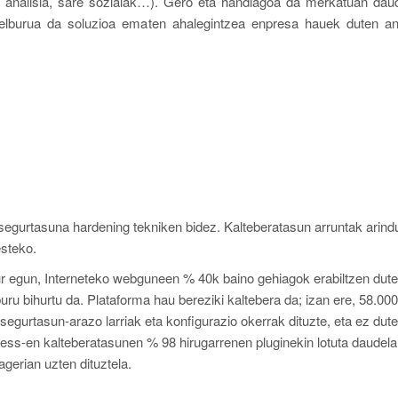
eb analisia, sare sozialak…). Gero eta handiagoa da merkatuan dau
 helburua da soluzioa ematen ahalegintzea enpresa hauek duten ana
egurtasuna hardening tekniken bidez. Kalteberatasun arruntak arind
esteko.
r egun, Interneteko webguneen % 40k baino gehiagok erabiltzen dute
ru bihurtu da. Plataforma hau bereziki kaltebera da; izan ere, 58.000
egurtasun-arazo larriak eta konfigurazio okerrak dituzte, eta ez dute
ess-en kalteberatasunen % 98 hirugarrenen pluginekin lotuta daudela
gerian uzten dituztela.