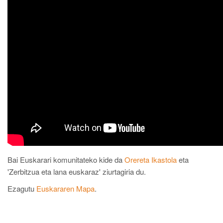
Bai Euskarari komunitateko kide da
Orereta Ikastola
eta
'Zerbitzua eta lana euskaraz' ziurtagiria du.
Ezagutu
Euskararen Mapa
.