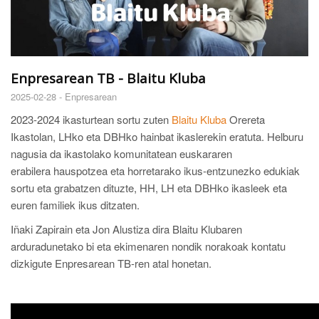
Enpresarean TB - Blaitu Kluba
2025-02-28 -
Enpresarean
2023-2024 ikasturtean sortu zuten
Blaitu Kluba
Orereta
Ikastolan, LHko eta DBHko hainbat ikaslerekin eratuta. Helburu
nagusia da ikastolako komunitatean euskararen
erabilera hauspotzea eta horretarako ikus-entzunezko edukiak
sortu eta grabatzen dituzte, HH, LH eta DBHko ikasleek eta
euren familiek ikus ditzaten.
Iñaki Zapirain eta Jon Alustiza dira Blaitu Klubaren
arduradunetako bi eta ekimenaren nondik norakoak kontatu
dizkigute Enpresarean TB-ren atal honetan.