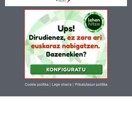
|
|
Cookie politika
Lege oharra
Pribatutasun politika