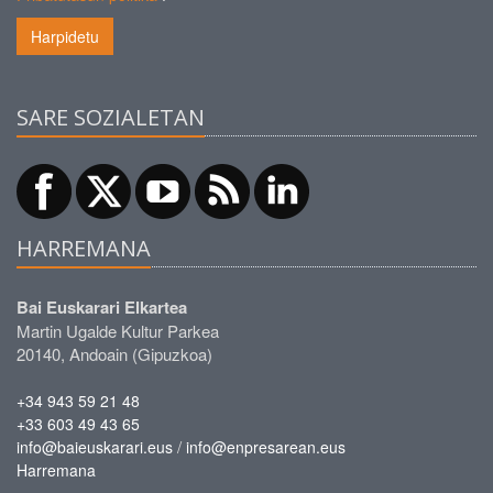
Harpidetu
SARE SOZIALETAN
HARREMANA
Bai Euskarari Elkartea
Martin Ugalde Kultur Parkea
20140, Andoain (Gipuzkoa)
+34 943 59 21 48
+33 603 49 43 65
/
info@baieuskarari.eus
info@enpresarean.eus
Harremana