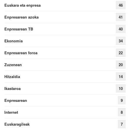
Euskara eta enpresa
46
Enpresarean azoka
41
Enpresarean TB
40
Ekonomia
34
Enpresarean foroa
22
Zuzenean
20
Hitzaldia
14
Ikastaroa
10
Enpresarean
9
Internet
8
Euskaragileak
7