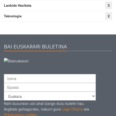
Lanbide Heziketa
3
Teknologia
2
BAI EUSKARARI BULETINA
Nahi duzunean utzi ahal izango duzu buletin hau.
Argibide gehiagorako, irakurri gure
Lege Oharra
eta
Pribatutasun politika
.