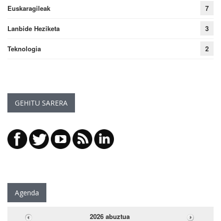
Euskaragileak
7
Lanbide Heziketa
3
Teknologia
2
GEHITU SARERA
Agenda
2026 abuztua