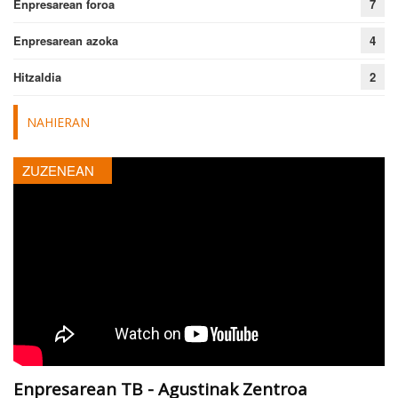
Enpresarean foroa
7
Enpresarean azoka
4
Hitzaldia
2
NAHIERAN
ZUZENEAN
Enpresarean TB - Agustinak Zentroa