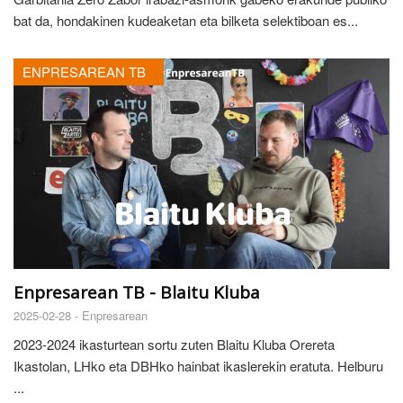
bat da, hondakinen kudeaketan eta bilketa selektiboan es...
ENPRESAREAN TB
Enpresarean TB - Blaitu Kluba
2025-02-28 -
Enpresarean
2023-2024 ikasturtean sortu zuten Blaitu Kluba Orereta
Ikastolan, LHko eta DBHko hainbat ikaslerekin eratuta. Helburu
...