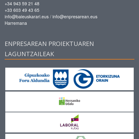
+34 943 59 21 48
+33 603 49 43 65
/
info@baieuskarari.eus
info@enpresarean.eus
Harremana
ENPRESAREAN PROIEKTUAREN
LAGUNTZAILEAK