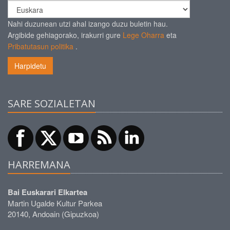
Nahi duzunean utzi ahal izango duzu buletin hau.
Argibide gehiagorako, irakurri gure
Lege Oharra
eta
Pribatutasun politika
.
Harpidetu
SARE SOZIALETAN
HARREMANA
Bai Euskarari Elkartea
Martin Ugalde Kultur Parkea
20140, Andoain (Gipuzkoa)