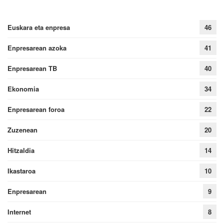
Euskara eta enpresa
46
Enpresarean azoka
41
Enpresarean TB
40
Ekonomia
34
Enpresarean foroa
22
Zuzenean
20
Hitzaldia
14
Ikastaroa
10
Enpresarean
9
Internet
8