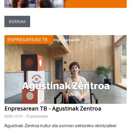
BERRIAK
ENPRESAREAN TB
Enpresarean TB - Agustinak Zentroa
2025-10-01 -
Enpresarean
Agustinak Zentroa kultur eta sormen sektoreko ekintzaileei