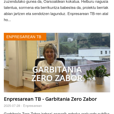
zuzendutako gunea da, Oarsoaldean kokatua. Helburu nagusia
talentua, sormena eta berrikuntza babestea da, proiektu berriak
abian jartzen eta sendotzen lagunduz. Enpresarean TB-ren atal
ho...
ENPRESAREAN TB
Enpresarean TB - Garbitania Zero Zabor
2025-07-28 -
Enpresarean
Garbitania Zero Zabor irabazi-asmorik gabeko erakunde publiko