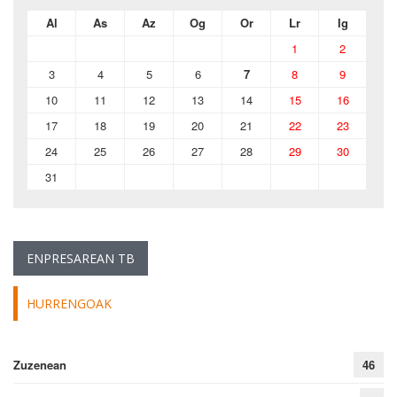
Al
As
Az
Og
Or
Lr
Ig
1
2
3
4
5
6
7
8
9
10
11
12
13
14
15
16
17
18
19
20
21
22
23
24
25
26
27
28
29
30
31
ENPRESAREAN TB
HURRENGOAK
Zuzenean
46