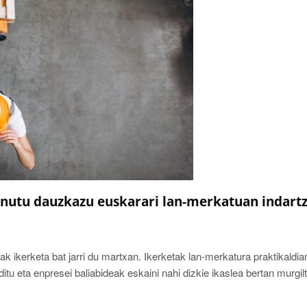
inutu dauzkazu euskarari lan-merkatuan indart
k ikerketa bat jarri du martxan. Ikerketak lan-merkatura praktikaldia
tu eta enpresei baliabideak eskaini nahi dizkie ikaslea bertan murgil