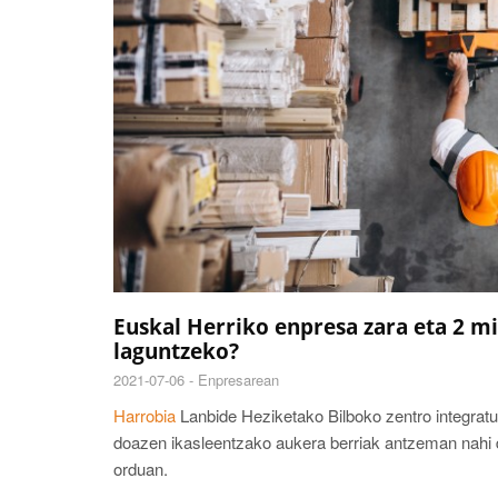
Euskal Herriko enpresa zara eta 2 m
laguntzeko?
2021-07-06 -
Enpresarean
Harrobia
Lanbide Heziketako Bilboko zentro integratua
doazen ikasleentzako aukera berriak antzeman nahi di
orduan.