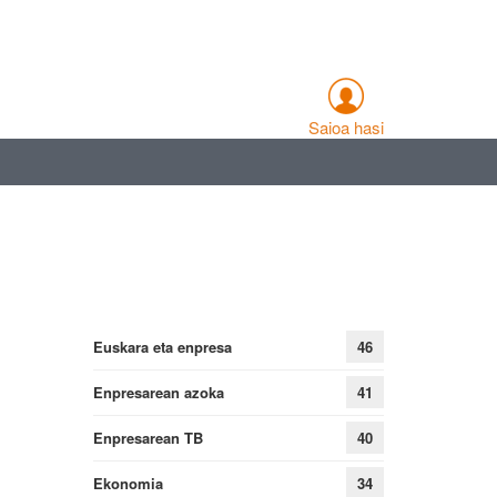
Saioa hasi
Euskara eta enpresa
46
Enpresarean azoka
41
Enpresarean TB
40
Ekonomia
34