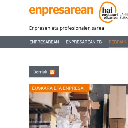
Enpresen eta profesionalen sarea
ENPRESAREAN
ENPRESAREAN TB
BERRIAK
Berriak
EUSKARA ETA ENPRESA