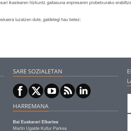
esari ikaslearen hizkuntz gaitasuna enpresaren probetxurako erabiltz
skaera luzatzen dute, galdetegi hau betez:
SARE SOZIALETAN
E
L
HARREMANA
Bai Euskarari Elkartea
Martin Ugalde Kultur Parkea