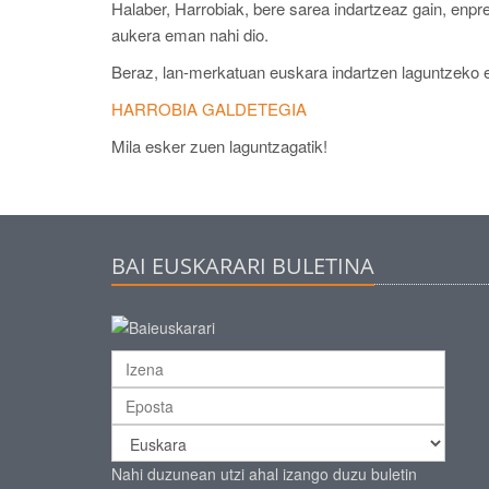
Halaber, Harrobiak, bere sarea indartzeaz gain, enpr
aukera eman nahi dio.
Beraz, lan-merkatuan euskara indartzen laguntzeko e
HARROBIA GALDETEGIA
Mila esker zuen laguntzagatik!
BAI EUSKARARI BULETINA
Nahi duzunean utzi ahal izango duzu buletin