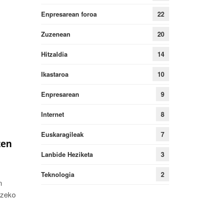
Enpresarean foroa
22
Zuzenean
20
Hitzaldia
14
Ikastaroa
10
Enpresarean
9
Internet
8
Euskaragileak
7
zen
Lanbide Heziketa
3
Teknologia
2
n
tzeko