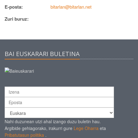
E-posta:
bitarlan@bitarlan.net
Zuri buruz:
BAI EUSKARARI BULETINA
Nahi duzunean utzi ahal izango duzu buletin hau.
Argibide gehiagorako, irakurri gure
Lege Oharra
eta
Pribatutasun politika
.