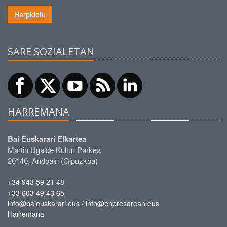
Harpidetu
SARE SOZIALETAN
HARREMANA
Bai Euskarari Elkartea
Martin Ugalde Kultur Parkea
20140, Andoain (Gipuzkoa)
+34 943 59 21 48
+33 603 49 43 65
/
info@baieuskarari.eus
info@enpresarean.eus
Harremana