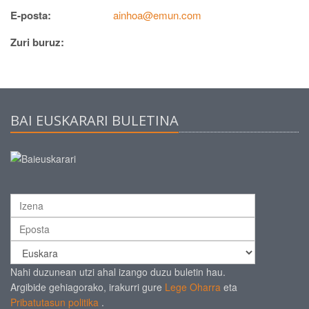
E-posta:
ainhoa@emun.com
Zuri buruz:
BAI EUSKARARI BULETINA
Nahi duzunean utzi ahal izango duzu buletin hau.
Argibide gehiagorako, irakurri gure
Lege Oharra
eta
Pribatutasun politika
.