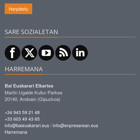
Harpidetu
SARE SOZIALETAN
HARREMANA
Bai Euskarari Elkartea
Martin Ugalde Kultur Parkea
20140, Andoain (Gipuzkoa)
+34 943 59 21 48
+33 603 49 43 65
/
info@baieuskarari.eus
info@enpresarean.eus
Harremana