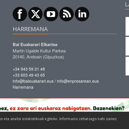
L
HARREMANA
Bai Euskarari Elkartea
Martin Ugalde Kultur Parkea
20140, Andoain (Gipuzkoa)
+34 943 59 21 48
+33 603 49 43 65
/
info@baieuskarari.eus
info@enpresarean.eus
Harremana
eta analisi estatistikoak egiteko. Informazio zehatzago nahi izanez