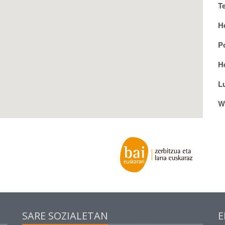
T
H
P
He
L
W
SARE SOZIALETAN
E