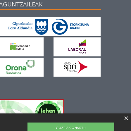
AGUNTZAILEAK
×
GUZTIAK ONARTU