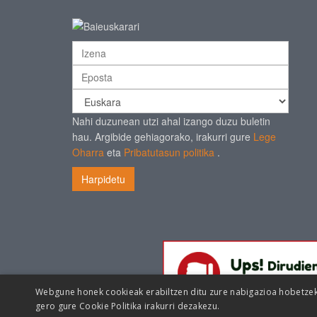
Nahi duzunean utzi ahal izango duzu buletin
hau. Argibide gehiagorako, irakurri gure
Lege
Oharra
eta
Pribatutasun politika
.
Harpidetu
Webgune honek cookieak erabiltzen ditu zure nabigazioa hobetzeko 
gero gure
Cookie Politika irakurri dezakezu.