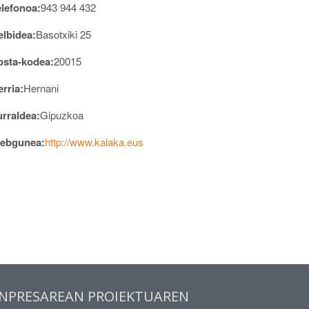
elefonoa:
943 944 432
elbidea:
Basotxiki 25
osta-kodea:
20015
rria:
Hernani
urraldea:
Gipuzkoa
ebgunea:
http://www.kalaka.eus
NPRESAREAN PROIEKTUAREN