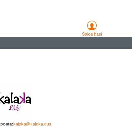
Saioa hasi
-posta:
kalaka@kalaka.eus