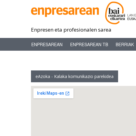
Enpresen eta profesionalen sarea
ENPRESAREAN
ENPRESAREAN TB
BERRIAK
eAzoka - Kalaka komunikazio parekidea