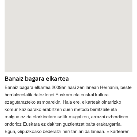
Banaiz bagara elkartea
Banaiz bagara elkartea 2009an hasi zen lanean Hernanin, beste
herrialdeetatik datoztenei Euskara eta euskal kultura
ezagutarazteko asmoarekin. Hala ere, elkarteak oinarrizko
komunikazioarako erabiltzen duen metodo berritzaile eta
malgua ez da etorkinetara soilik mugatzen, arrazoi ezberdinen
ondorioz Euskara ez dakiten guztientzat baita erakargarria.
Egun, Gipuzkoako bederatzi herritan ari da lanean. Elkartearen