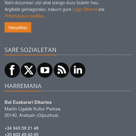
Nahi duzunean utzi ahal izango duzu buletin hau.
Argibide gehiagorako, irakurri gure
Lege Oharra
eta
Pribatutasun politika
.
Harpidetu
SARE SOZIALETAN
HARREMANA
Bai Euskarari Elkartea
Martin Ugalde Kultur Parkea
20140, Andoain (Gipuzkoa)
+34 943 59 21 48
+33 603 49 43 65