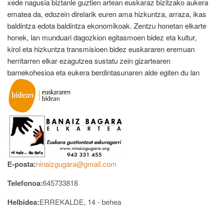
xede nagusia biztanle guztien artean euskaraz bizitzako aukera
ematea da, edozein direlarik euren ama hizkuntza, arraza, ikas
baldintza edota baldintza ekonomikoak. Zentzu honetan elkarte
honek, lan munduari dagozkion egitasmoen bidez eta kultur,
kirol eta hizkuntza transmisioen bidez euskararen eremuan
herritarren elkar ezagutzea sustatu zein gizartearen
barnekohesioa eta eukera berdintasunaren alde egiten du lan
E-posta:
ninaizgugara@gmail.com
Telefonoa:
645733818
Helbidea:
ERREKALDE, 14 - behea