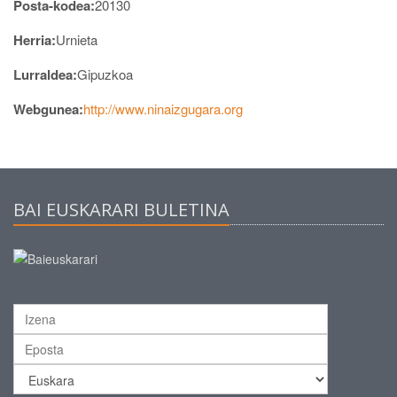
Posta-kodea:
20130
Herria:
Urnieta
Lurraldea:
Gipuzkoa
Webgunea:
http://www.ninaizgugara.org
BAI EUSKARARI BULETINA