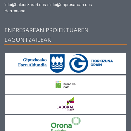
/
info@baieuskarari.eus
info@enpresarean.eus
Harremana
ENPRESAREAN PROIEKTUAREN
LAGUNTZAILEAK