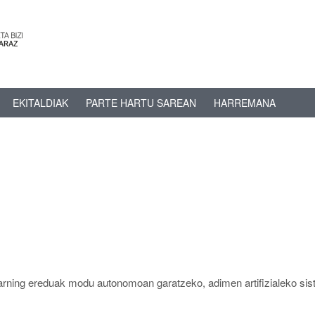
EKITALDIAK
PARTE HARTU SAREAN
HARREMANA
earning ereduak modu autonomoan garatzeko, adimen artifizialeko si