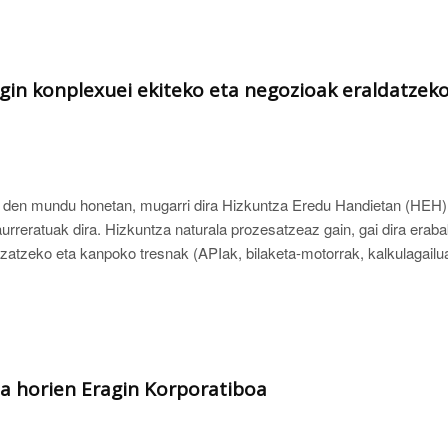
gin konplexuei ekiteko eta negozioak eraldatzeko
n ari den mundu honetan, mugarri dira Hizkuntza Eredu Handietan (HEH)
aurreratuak dira. Hizkuntza naturala prozesatzeaz gain, gai dira erab
tzeko eta kanpoko tresnak (APIak, bilaketa-motorrak, kalkulagailua
ta horien Eragin Korporatiboa