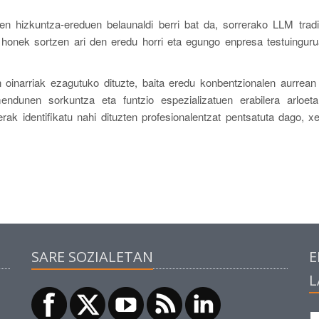
en hizkuntza-ereduen belaunaldi berri bat da, sorrerako LLM tradi
i honek sortzen ari den eredu horri eta egungo enpresa testuingur
 oinarriak ezagutuko dituzte, baita eredu konbentzionalen aurrean 
endunen sorkuntza eta funtzio espezializatuen erabilera arloet
rak identifikatu nahi dituzten profesionalentzat pentsatuta dago, x
SARE SOZIALETAN
E
L