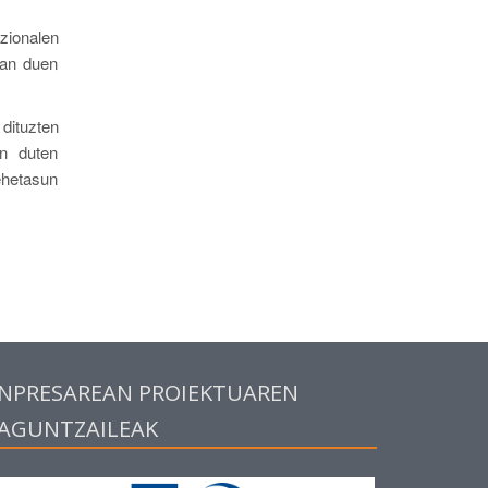
zionalen
uan duen
dituzten
an duten
ehetasun
NPRESAREAN PROIEKTUAREN
AGUNTZAILEAK