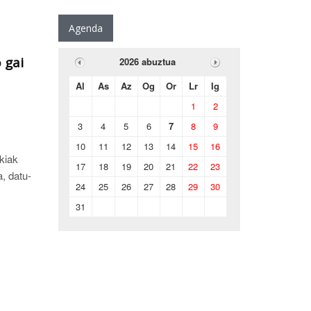
Agenda
 gai
2026 abuztua
Al
As
Az
Og
Or
Lr
Ig
1
2
3
4
5
6
7
8
9
10
11
12
13
14
15
16
akiak
17
18
19
20
21
22
23
, datu-
24
25
26
27
28
29
30
31