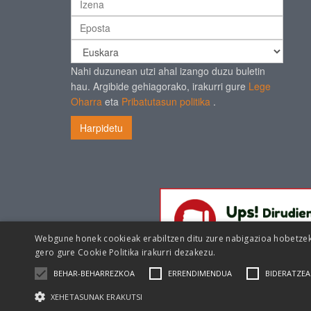
Nahi duzunean utzi ahal izango duzu buletin
hau. Argibide gehiagorako, irakurri gure
Lege
Oharra
eta
Pribatutasun politika
.
Harpidetu
Webgune honek cookieak erabiltzen ditu zure nabigazioa hobetzeko 
gero gure
Cookie Politika irakurri dezakezu.
BEHAR-BEHARREZKOA
ERRENDIMENDUA
BIDERATZEA
XEHETASUNAK ERAKUTSI