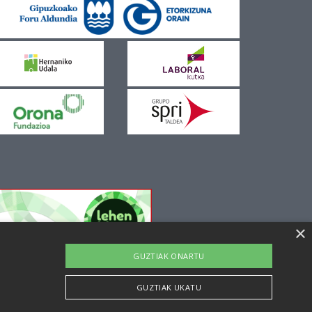
×
GUZTIAK ONARTU
GUZTIAK UKATU