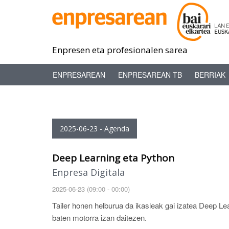
Enpresen eta profesionalen sarea
ENPRESAREAN
ENPRESAREAN TB
BERRIAK
2025-06-23 - Agenda
Deep Learning eta Python
Enpresa Digitala
2025-06-23 (09:00 - 00:00)
Tailer honen helburua da ikasleak gai izatea Deep L
baten motorra izan daitezen.