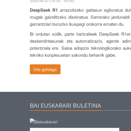
2025-06-23 (15:30 - 00:00)
DeepSeek R1
arrazoitzeko gaitasun egituratua dut
mugak gainditzeko diseinatua. Sarrerako jardunald
garrantziari buruzko ikuspegi orokorra ematen du.
Bi ordutan soilik, parte hartzaileek DeepSeek R1en
desberdintasunak eta automatizazio, agente adim
potentziala ere. Saioa adopzio teknologikorako auke
tekniko konplexuetan sakondu beharrik gabe.
Info gehiago
BAI EUSKARARI BULETINA