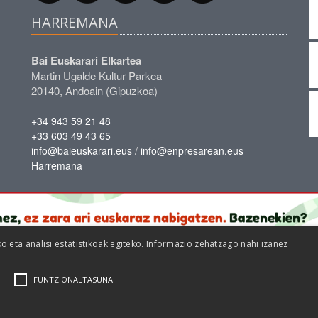
HARREMANA
Bai Euskarari Elkartea
Martin Ugalde Kultur Parkea
20140, Andoain (Gipuzkoa)
+34 943 59 21 48
+33 603 49 43 65
/
info@baieuskarari.eus
info@enpresarean.eus
Harremana
eta analisi estatistikoak egiteko. Informazio zehatzago nahi izanez
FUNTZIONALTASUNA
|
|
Cookie politika
Lege oharra
Pribatutasun politika