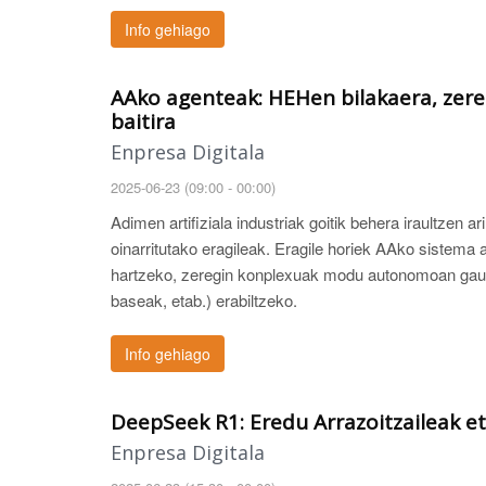
Info gehiago
AAko agenteak: HEHen bilakaera, zere
baitira
Enpresa Digitala
2025-06-23 (09:00 - 00:00)
Adimen artifiziala industriak goitik behera iraultze
oinarritutako eragileak. Eragile horiek AAko sistema 
hartzeko, zeregin konplexuak modu autonomoan gauza
baseak, etab.) erabiltzeko.
Info gehiago
DeepSeek R1: Eredu Arrazoitzaileak e
Enpresa Digitala