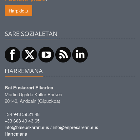
Harpidetu
SARE SOZIALETAN
HARREMANA
Bai Euskarari Elkartea
Martin Ugalde Kultur Parkea
20140, Andoain (Gipuzkoa)
+34 943 59 21 48
+33 603 49 43 65
/
info@baieuskarari.eus
info@enpresarean.eus
Harremana