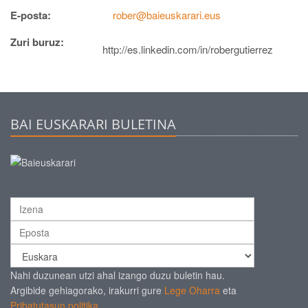
E-posta:
rober@baieuskarari.eus
Zuri buruz:
http://es.linkedin.com/in/robergutierrez
BAI EUSKARARI BULETINA
Nahi duzunean utzi ahal izango duzu buletin hau.
Argibide gehiagorako, irakurri gure
Lege Oharra
eta
Pribatutasun politika
.