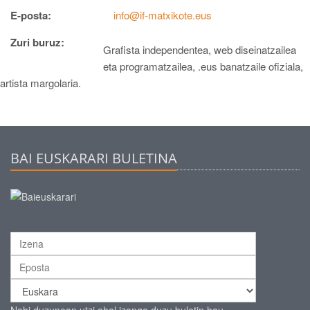
E-posta:
info@if-matxikote.eus
Zuri buruz:
Grafista independentea, web diseinatzailea
eta programatzailea, .eus banatzaile ofiziala,
artista margolaria.
BAI EUSKARARI BULETINA