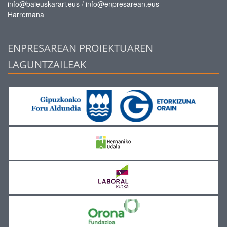
/
info@baieuskarari.eus
info@enpresarean.eus
Harremana
ENPRESAREAN PROIEKTUAREN
LAGUNTZAILEAK