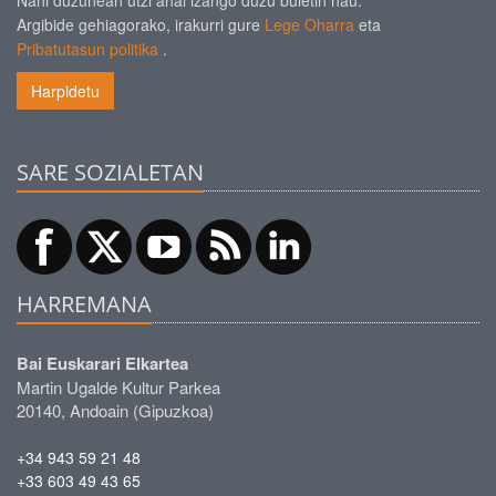
Nahi duzunean utzi ahal izango duzu buletin hau.
Argibide gehiagorako, irakurri gure
Lege Oharra
eta
Pribatutasun politika
.
Harpidetu
SARE SOZIALETAN
HARREMANA
Bai Euskarari Elkartea
Martin Ugalde Kultur Parkea
20140, Andoain (Gipuzkoa)
+34 943 59 21 48
+33 603 49 43 65