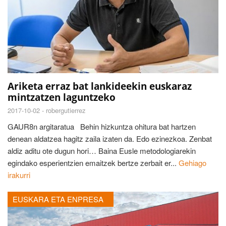
Ariketa erraz bat lankideekin euskaraz
mintzatzen laguntzeko
2017-10-02 -
robergutierrez
GAUR8n argitaratua Behin hizkuntza ohitura bat hartzen
denean aldatzea hagitz zaila izaten da. Edo ezinezkoa. Zenbat
aldiz aditu ote dugun hori… Baina Eusle metodologiarekin
egindako esperientzien emaitzek bertze zerbait er...
Gehiago
irakurri
EUSKARA ETA ENPRESA