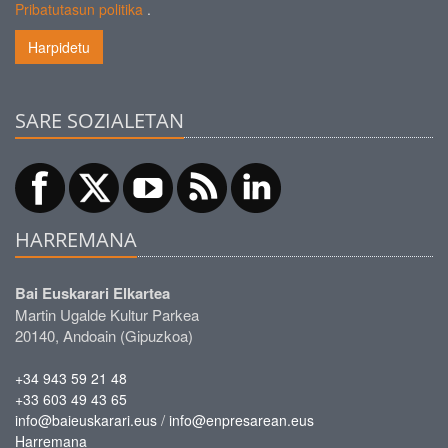
Pribatutasun politika
.
Harpidetu
SARE SOZIALETAN
HARREMANA
Bai Euskarari Elkartea
Martin Ugalde Kultur Parkea
20140, Andoain (Gipuzkoa)
+34 943 59 21 48
+33 603 49 43 65
/
info@baieuskarari.eus
info@enpresarean.eus
Harremana