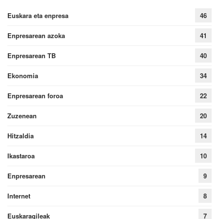
Euskara eta enpresa
46
Enpresarean azoka
41
Enpresarean TB
40
Ekonomia
34
Enpresarean foroa
22
Zuzenean
20
Hitzaldia
14
Ikastaroa
10
Enpresarean
9
Internet
8
Euskaragileak
7