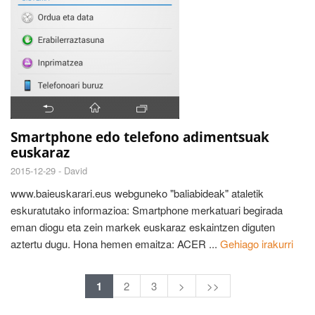
Smartphone edo telefono adimentsuak
euskaraz
2015-12-29 -
David
www.baieuskarari.eus webguneko "baliabideak" ataletik
eskuratutako informazioa: Smartphone merkatuari begirada
eman diogu eta zein markek euskaraz eskaintzen diguten
aztertu dugu. Hona hemen emaitza: ACER ...
Gehiago irakurri
1
2
3
>
>>