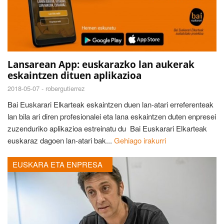
Lansarean App: euskarazko lan aukerak
eskaintzen dituen aplikazioa
2018-05-07 -
robergutierrez
Bai Euskarari Elkarteak eskaintzen duen lan-atari erreferenteak
lan bila ari diren profesionalei eta lana eskaintzen duten enpresei
zuzenduriko aplikazioa estreinatu du Bai Euskarari Elkarteak
euskaraz dagoen lan-atari bak...
Gehiago irakurri
EUSKARA ETA ENPRESA