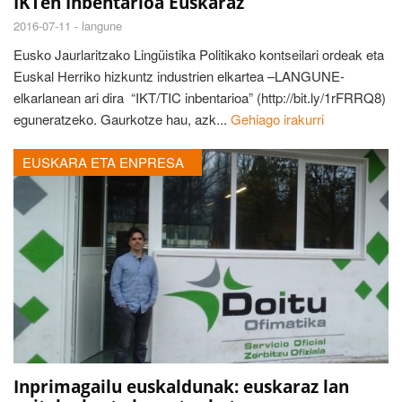
IKTen Inbentarioa Euskaraz
2016-07-11 -
langune
Eusko Jaurlaritzako Lingüistika Politikako kontseilari ordeak eta
Euskal Herriko hizkuntz industrien elkartea –LANGUNE-
elkarlanean ari dira “IKT/TIC inbentarioa” (http://bit.ly/1rFRRQ8)
eguneratzeko. Gaurkotze hau, azk...
Gehiago irakurri
EUSKARA ETA ENPRESA
Inprimagailu euskaldunak: euskaraz lan