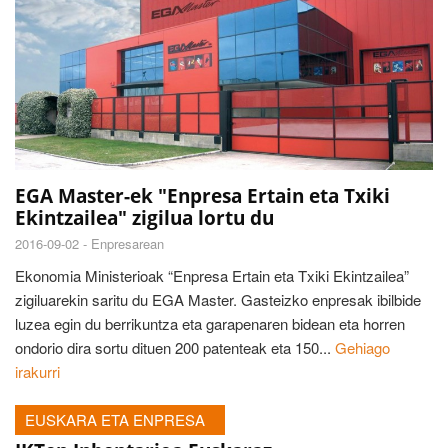
EGA Master-ek "Enpresa Ertain eta Txiki
Ekintzailea" zigilua lortu du
2016-09-02 -
Enpresarean
Ekonomia Ministerioak “Enpresa Ertain eta Txiki Ekintzailea”
zigiluarekin saritu du EGA Master. Gasteizko enpresak ibilbide
luzea egin du berrikuntza eta garapenaren bidean eta horren
ondorio dira sortu dituen 200 patenteak eta 150...
Gehiago
irakurri
EUSKARA ETA ENPRESA