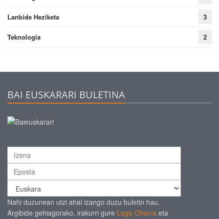
Lanbide Heziketa
3
Teknologia
2
BAI EUSKARARI BULETINA
Nahi duzunean utzi ahal izango duzu buletin hau.
Argibide gehiagorako, irakurri gure
Lege Oharra
eta