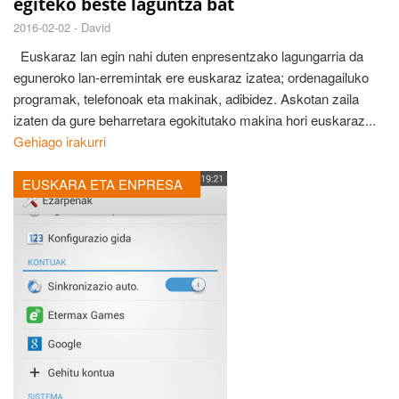
egiteko beste laguntza bat
2016-02-02 -
David
Euskaraz lan egin nahi duten enpresentzako lagungarria da
eguneroko lan-erremintak ere euskaraz izatea; ordenagailuko
programak, telefonoak eta makinak, adibidez. Askotan zaila
izaten da gure beharretara egokitutako makina hori euskaraz...
Gehiago irakurri
EUSKARA ETA ENPRESA