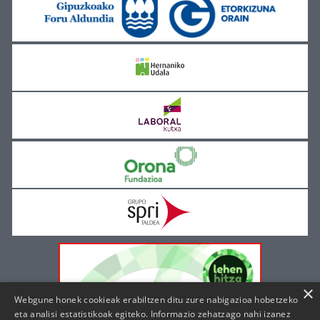
×
Webgune honek cookieak erabiltzen ditu zure nabigazioa hobetzeko
eta analisi estatistikoak egiteko. Informazio zehatzago nahi izanez