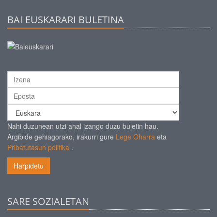
BAI EUSKARARI BULETINA
Nahi duzunean utzi ahal izango duzu buletin hau.
Argibide gehiagorako, irakurri gure
Lege Oharra
eta
Pribatutasun politika
.
Harpidetu
SARE SOZIALETAN