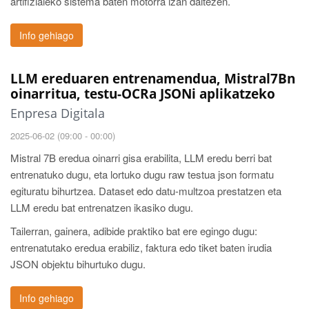
artifizialeko sistema baten motorra izan daitezen.
Info gehiago
LLM ereduaren entrenamendua, Mistral7Bn
oinarritua, testu-OCRa JSONi aplikatzeko
Enpresa Digitala
2025-06-02 (09:00 - 00:00)
Mistral 7B eredua oinarri gisa erabilita, LLM eredu berri bat
entrenatuko dugu, eta lortuko dugu raw testua json formatu
egituratu bihurtzea. Dataset edo datu-multzoa prestatzen eta
LLM eredu bat entrenatzen ikasiko dugu.
Tailerran, gainera, adibide praktiko bat ere egingo dugu:
entrenatutako eredua erabiliz, faktura edo tiket baten irudia
JSON objektu bihurtuko dugu.
Info gehiago