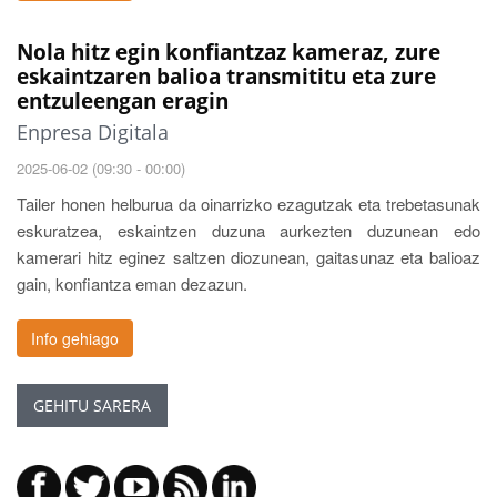
Nola hitz egin konfiantzaz kameraz, zure
eskaintzaren balioa transmititu eta zure
entzuleengan eragin
Enpresa Digitala
2025-06-02 (09:30 - 00:00)
Tailer honen helburua da oinarrizko ezagutzak eta trebetasunak
eskuratzea, eskaintzen duzuna aurkezten duzunean edo
kamerari hitz eginez saltzen diozunean, gaitasunaz eta balioaz
gain, konfiantza eman dezazun.
Info gehiago
GEHITU SARERA