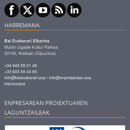
HARREMANA
Bai Euskarari Elkartea
Martin Ugalde Kultur Parkea
20140, Andoain (Gipuzkoa)
+34 943 59 21 48
+33 603 49 43 65
/
info@baieuskarari.eus
info@enpresarean.eus
Harremana
ENPRESAREAN PROIEKTUAREN
LAGUNTZAILEAK